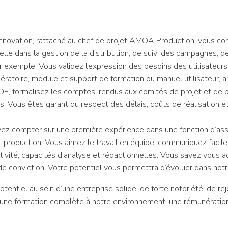
innovation, rattaché au chef de projet AMOA Production, vous cont
velle dans la gestion de la distribution, de suivi des campagnes,
ar exemple. Vous validez l’expression des besoins des utilisateurs,
ratoire, module et support de formation ou manuel utilisateur, an
MOE, formalisez les comptes-rendus aux comités de projet et de 
s. Vous êtes garant du respect des délais, coûts de réalisation et
ez compter sur une première expérience dans une fonction d’assi
 production. Vous aimez le travail en équipe, communiquez facil
ativité, capacités d’analyse et rédactionnelles. Vous savez vous a
 de conviction. Votre potentiel vous permettra d’évoluer dans no
tentiel au sein d’une entreprise solide, de forte notoriété, de re
, une formation complète à notre environnement, une rémunération