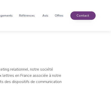
agements
Références
Avis
Offres
Contact
eting relationnel, notre société
 lettres en France associée à notre
nts des dispositifs de communication