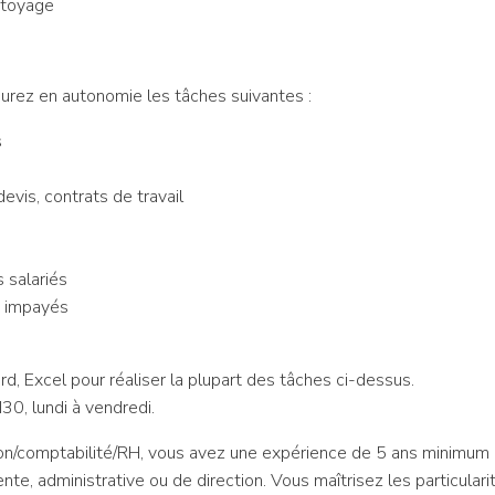
ttoyage
surez en autonomie les tâches suivantes :
s
evis, contrats de travail
s salariés
s impayés
d, Excel pour réaliser la plupart des tâches ci-dessus.
30, lundi à vendredi.
ion/comptabilité/RH, vous avez une expérience de 5 ans minimum 
nte, administrative ou de direction. Vous maîtrisez les particular