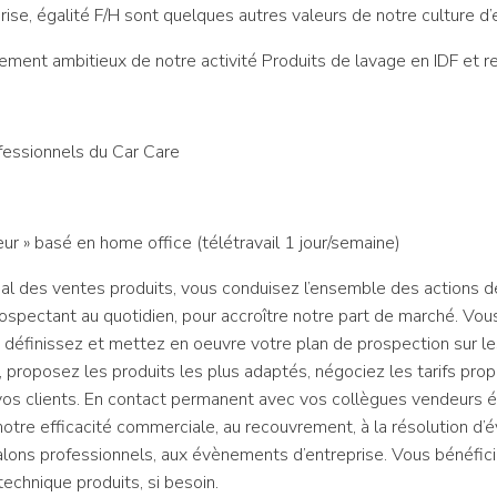
prise, égalité F/H sont quelques autres valeurs de notre culture d’
ement ambitieux de notre activité Produits de lavage en IDF et r
fessionnels du Car Care
ur » basé en home office (télétravail 1 jour/semaine)
al des ventes produits, vous conduisez l’ensemble des actions d
prospectant au quotidien, pour accroître notre part de marché. Vo
, définissez et mettez en oeuvre votre plan de prospection sur le
 proposez les produits les plus adaptés, négociez les tarifs pro
os clients. En contact permanent avec vos collègues vendeurs 
notre efficacité commerciale, au recouvrement, à la résolution d’é
 salons professionnels, aux évènements d’entreprise. Vous bénéf
technique produits, si besoin.