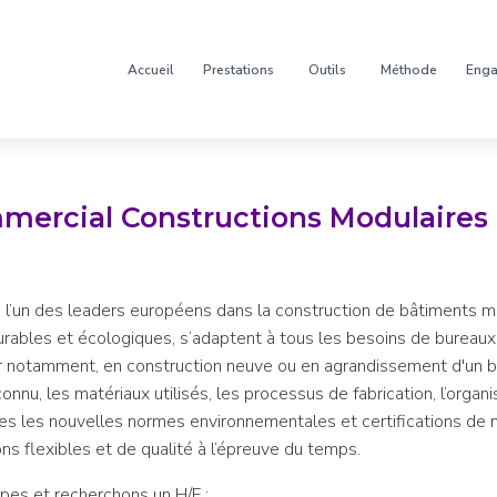
Accueil
Prestations
Outils
Méthode
Eng
mercial Constructions Modulaires 
’un des leaders européens dans la construction de bâtiments mo
urables et écologiques, s’adaptent à tous les besoins de bureaux,
er notamment, en construction neuve ou en agrandissement d'un bât
onnu, les matériaux utilisés, les processus de fabrication, l’organi
tes les nouvelles normes environnementales et certifications de n
ns flexibles et de qualité à l’épreuve du temps.
ipes et recherchons un H/F :