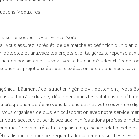
uctions Modulaires
s sur le secteur IDF et France Nord
l, vous assurez, après étude de marché et définition d’un plan d’
, détectez et analysez les projets clients, gérez la réponse aux 
riantes possibles et suivez avec le bureau d’études chiffrage l’op
passation du projet aux équipes d’exécution, projet que vous suive
génieur bâtiment / construction / génie civil idéalement), vous ê
onstruction à l’industrie, idéalement dans les solutions de bâtime
la prospection ciblée ne vous fait pas peur et votre ouverture digit
es. Vous organisez de plus, en collaboration avec notre service ma
r votre secteur, et participez aux manifestations professionnelle
onstructif, sens du résultat, organisation, aisance relationnelle e
s êtes disponible pour de fréquents déplacements sur IDF et Fra