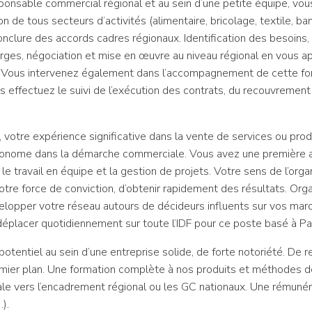
ponsable commercial régional et au sein d’une petite équipe, vo
ion de tous secteurs d’activités (alimentaire, bricolage, textile, 
nclure des accords cadres régionaux. Identification des besoins, 
rges, négociation et mise en œuvre au niveau régional en vous a
es. Vous intervenez également dans l’accompagnement de cette fo
us effectuez le suivi de l’exécution des contrats, du recouvremen
e, votre expérience significative dans la vente de services ou pro
autonome dans la démarche commerciale. Vous avez une première
e travail en équipe et la gestion de projets. Votre sens de l’org
tre force de conviction, d’obtenir rapidement des résultats. Org
lopper votre réseau autours de décideurs influents sur vos march
déplacer quotidiennement sur toute l’IDF pour ce poste basé à Pa
potentiel au sein d’une entreprise solide, de forte notoriété. De 
emier plan. Une formation complète à nos produits et méthodes d
e vers l’encadrement régional ou les GC nationaux. Une rémunérat
).