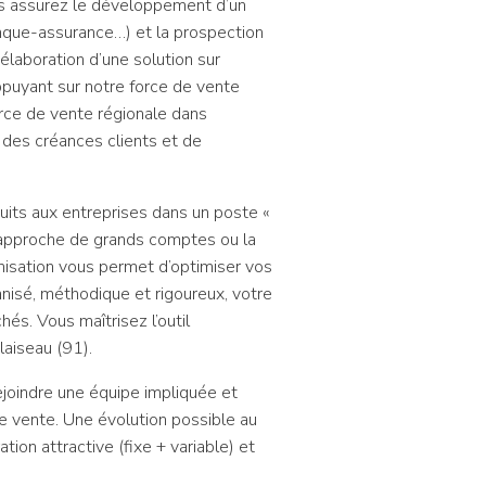
us assurez le développement d’un
banque-assurance…) et la prospection
élaboration d’une solution sur
ppuyant sur notre force de vente
rce de vente régionale dans
t des créances clients et de
duits aux entreprises dans un poste «
 approche de grands comptes ou la
anisation vous permet d’optimiser vos
anisé, méthodique et rigoureux, votre
és. Vous maîtrisez l’outil
laiseau (91).
rejoindre une équipe impliquée et
e vente. Une évolution possible au
ion attractive (fixe + variable) et