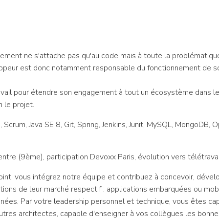
ppement ne s'attache pas qu'au code mais à toute la problématiqu
veloppeur est donc notamment responsable du fonctionnement de so
ravail pour étendre son engagement à tout un écosystème dans leq
 le projet.
 Scrum, Java SE 8, Git, Spring, Jenkins, Junit, MySQL, MongoDB, 
entre (9ème), participation Devoxx Paris, évolution vers télétrava
int, vous intégrez notre équipe et contribuez à concevoir, dévelo
tations de leur marché respectif : applications embarquées ou mob
nées. Par votre leadership personnel et technique, vous êtes ca
autres architectes, capable d'enseigner à vos collègues les bonn