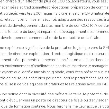
e, en charge d’un effectif de plus de 300 collaborateurs, vous ass
 mécanisées et traditionnelles : réceptions, préparation de comman
 et surgelés vers les 200 magasins d’une enseigne GMS nationale
 relation client, mise en sécurité, adaptation des ressources à l
ité et du développement du site, membre de son CODIR. A ce titre
n dans le cadre du budget imparti, du développement des hommes 
u développement commercial et de la rentabilité de la filiale.
ne expérience significative de la prestation logistique vers la
ions de directeur exploitation, directeur logistique ou directeur 
déalement d’équipements de mécanisation / automatisation dans l
er en environnement d’amélioration continue, maîtrisez le manage
, dynamique, doté d’une vision globale, vous êtes présent sur le t
tre en cause les habitudes pour améliorer la performance, les cond
ne au sein de vos équipes et pratiquez les relations avec les IRP.
pe solide dont la diversité des métiers, la taille, le potentiel d
nt d'évoluer vers un poste de directeur de filiale ou d’envisager 
ue de formation continue. Nous ferons le meilleur accueil à votre