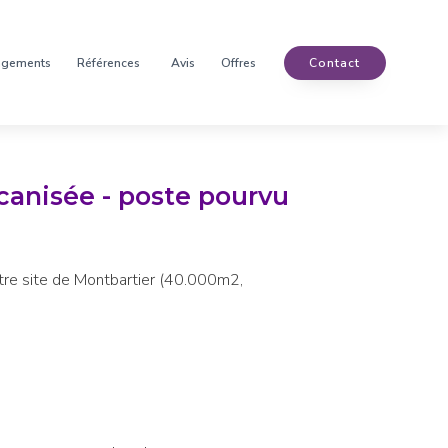
agements
Références
Avis
Offres
Contact
canisée - poste pourvu
otre site de Montbartier (40.000m2,