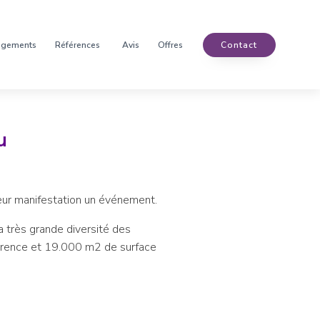
agements
Références
Avis
Offres
Contact
u
eur manifestation un événement.
a très grande diversité des
férence et 19.000 m2 de surface