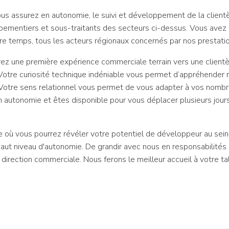
ous assurez en autonomie, le suivi et développement de la client
uipementiers et sous-traitants des secteurs ci-dessus. Vous ave
e temps, tous les acteurs régionaux concernés par nos prestatio
z une première expérience commerciale terrain vers une clientèl
 Votre curiosité technique indéniable vous permet d’appréhender
s. Votre sens relationnel vous permet de vous adapter à vos nomb
en autonomie et êtes disponible pour vous déplacer plusieurs jour
e où vous pourrez révéler votre potentiel de développeur au sein
 haut niveau d'autonomie. De grandir avec nous en responsabilité
direction commerciale. Nous ferons le meilleur accueil à votre tal