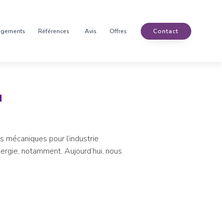
agements
Références
Avis
Offres
Contact
u
s mécaniques pour l’industrie
nergie, notamment. Aujourd’hui, nous