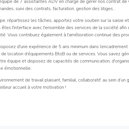
équipe de 7 assistantes ADV en charge de gérer nos contrat de v
mandes, suivi des contrats, facturation, gestion des litiges...
ipe, répartissez les tâches, apportez votre soutien sur la saisie 
us êtes l'interface avec l'ensemble des services de la société af
vité. Vous contribuez également à l'amélioration continue des pro
sposez d'une expérience de 5 ans minimum dans l’encadrement d
 de location d’équipements BtoB ou de services. Vous savez gérer
votre équipe et disposez de capacités de communication, d'organis
se émotionnelle.
ronnement de travail plaisant, familial, collaboratif, au sein d’un
lleur accueil à votre motivation !