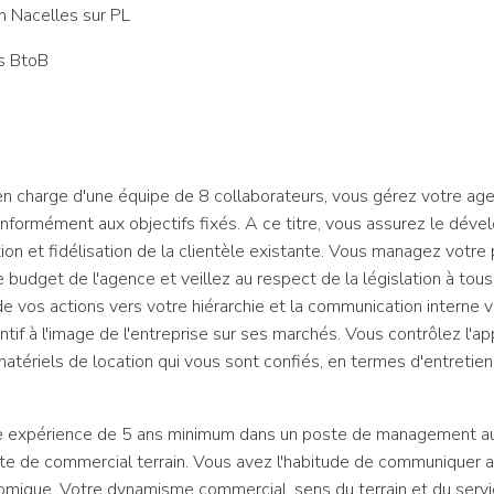
n Nacelles sur PL
es BtoB
en charge d'une équipe de 8 collaborateurs, vous gérez votre age
onformément aux objectifs fixés. A ce titre, vous assurez le dé
lation et fidélisation de la clientèle existante. Vous managez votr
 le budget de l'agence et veillez au respect de la législation à tou
 de vos actions vers votre hiérarchie et la communication interne 
tif à l'image de l'entreprise sur ses marchés. Vous contrôlez l'ap
matériels de location qui vous sont confiés, en termes d'entretien
 expérience de 5 ans minimum dans un poste de management au s
ste de commercial terrain. Vous avez l'habitude de communiquer a
omique. Votre dynamisme commercial, sens du terrain et du servic