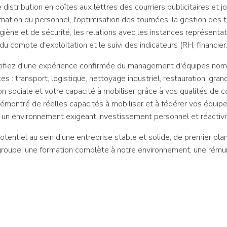
e distribution en boîtes aux lettres des courriers publicitaires et 
mation du personnel, l'optimisation des tournées, la gestion des t
ygiène et de sécurité, les relations avec les instances représenta
u compte d'exploitation et le suivi des indicateurs (RH, financier,
stifiez d'une expérience confirmée du management d'équipes nom
s : transport, logistique, nettoyage industriel, restauration, gran
ation sociale et votre capacité à mobiliser grâce à vos qualités d
émontré de réelles capacités à mobiliser et à fédérer vos équipe
ns un environnement exigeant investissement personnel et réactivi
tentiel au sein d’une entreprise stable et solide, de premier pla
groupe, une formation complète à notre environnement, une rémun