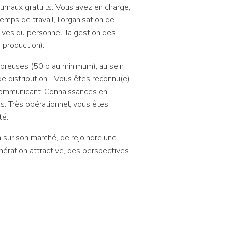
journaux gratuits. Vous avez en charge,
emps de travail, l'organisation de
tives du personnel, la gestion des
 production).
breuses (50 p au minimum), au sein
de distribution... Vous êtes reconnu(e)
e communicant. Connaissances en
s. Très opérationnel, vous êtes
té.
n sur son marché, de rejoindre une
ération attractive, des perspectives