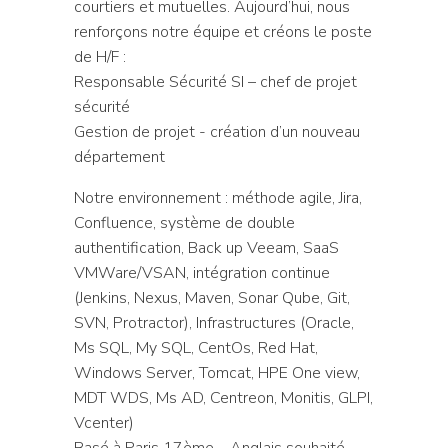
courtiers et mutuelles. Aujourd’hui, nous
renforçons notre équipe et créons le poste
de H/F :
Responsable Sécurité SI – chef de projet
sécurité
Gestion de projet - création d’un nouveau
département
Notre environnement : méthode agile, Jira,
Confluence, système de double
authentification, Back up Veeam, SaaS
VMWare/VSAN, intégration continue
(Jenkins, Nexus, Maven, Sonar Qube, Git,
SVN, Protractor), Infrastructures (Oracle,
Ms SQL, My SQL, CentOs, Red Hat,
Windows Server, Tomcat, HPE One view,
MDT WDS, Ms AD, Centreon, Monitis, GLPI,
Vcenter)
Basé à Paris 17ème – Anglais souhaité