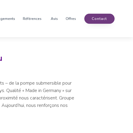
agements
Références
Avis
Offres
Contact
u
its – de la pompe submersible pour
ys. Qualité « Made in Germany » sur
 proximité nous caractérisent. Groupe
e. Aujourd’hui, nous renforçons nos