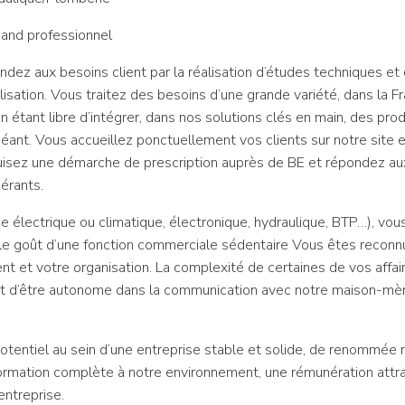
mand professionnel
ndez aux besoins client par la réalisation d’études techniques et d
sation. Vous traitez des besoins d’une grande variété, dans la Fra
étant libre d’intégrer, dans nos solutions clés en main, des pr
éant. Vous accueillez ponctuellement vos clients sur notre site e
isez une démarche de prescription auprès de BE et répondez aux 
érants.
e électrique ou climatique, électronique, hydraulique, BTP…), vo
le goût d’une fonction commerciale sédentaire Vous êtes reconn
lient et votre organisation. La complexité de certaines de vos affa
et d’être autonome dans la communication avec notre maison-mère
otentiel au sein d’une entreprise stable et solide, de renommée m
formation complète à notre environnement, une rémunération attr
entreprise.